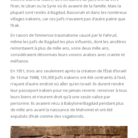
l’Iran, le Liban ou la Syrie où ils avaient de la famille. Mais la
plupart sont restés à Bagdad, Bassorah et dans les nombreux
villages irakiens, car ces Juifs n’avaient pas d’autre patrie que
l’Irak.
En raison de l’immense traumatisme causé par le Fahrud,
même les Juifs de Bagdad les plus influents, dont les ancêtres
remontaient à plus de mille ans, voire deux mille ans,
considéraient désormais leurs voisins arabes avec crainte et
méfiance.
En 1951, trois ans seulement après la création de l’État d’Israël
(le 14 mai 1948), 135,000 Juifs irakiens ont été contraints à l’exil,
n’ayant d’autre endroit où aller qu’en Israël. Ils durent rendre
leur passeport irakien pour ne jamais revenir, renoncer à tous
leurs biens et n’eurent droit qu’à une seule valise par
personne. Ils avaient vécu à Babylone/Bagdad pendant plus
de mille ans avant la naissance de Mahomet et ont été
expulsés d’Irak comme des vagabonds.