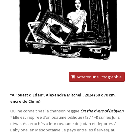
Acheter une lithographie
“A l’ouest d’Eden”, Alexandre Mitchell, 2024
(50 x 70 cm,
encre de Chine)
Qui ne connait pas la chanson reggae
On the rivers of Babylon
? Elle est inspirée d’un psaume biblique (137:1-4) sur les Juifs
dévastés arrachés à leur royaume de Judah et déportés à
Babylone, en Mésopotamie (le pays entre les fleuves), au