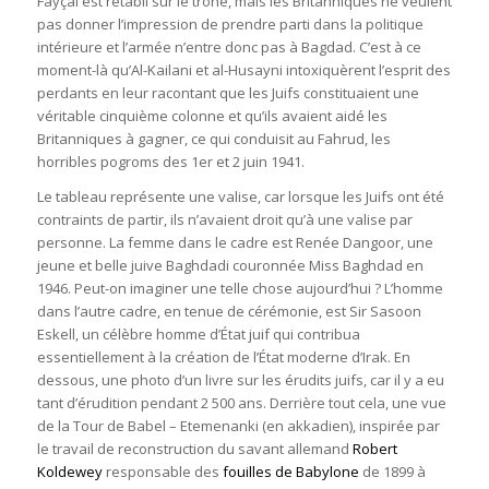
Fayçal est rétabli sur le trône, mais les Britanniques ne veulent
pas donner l’impression de prendre parti dans la politique
intérieure et l’armée n’entre donc pas à Bagdad. C’est à ce
moment-là qu’Al-Kailani et al-Husayni intoxiquèrent l’esprit des
perdants en leur racontant que les Juifs constituaient une
véritable cinquième colonne et qu’ils avaient aidé les
Britanniques à gagner, ce qui conduisit au Fahrud, les
horribles pogroms des 1er et 2 juin 1941.
Le tableau représente une valise, car lorsque les Juifs ont été
contraints de partir, ils n’avaient droit qu’à une valise par
personne. La femme dans le cadre est Renée Dangoor, une
jeune et belle juive Baghdadi couronnée Miss Baghdad en
1946. Peut-on imaginer une telle chose aujourd’hui ? L’homme
dans l’autre cadre, en tenue de cérémonie, est Sir Sasoon
Eskell, un célèbre homme d’État juif qui contribua
essentiellement à la création de l’État moderne d’Irak. En
dessous, une photo d’un livre sur les érudits juifs, car il y a eu
tant d’érudition pendant 2 500 ans. Derrière tout cela, une vue
de la Tour de Babel – Etemenanki (en akkadien), inspirée par
le travail de reconstruction du savant allemand
Robert
Koldewey
responsable des
fouilles de Babylone
de 1899 à